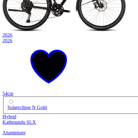
2026
2026
54cm
Solareclipse N Gold
Hybrid
Kathmandu SLX
Aluminium
|