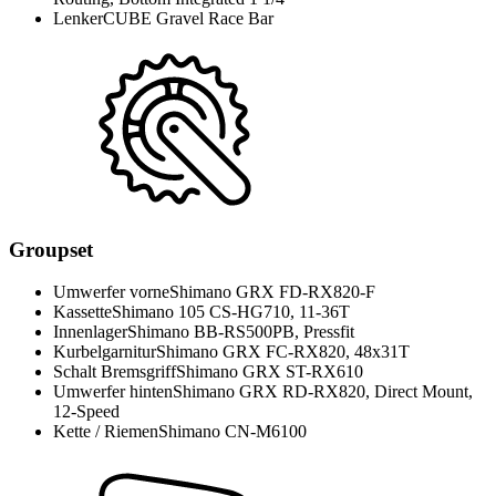
Lenker
CUBE Gravel Race Bar
Groupset
Umwerfer vorne
Shimano GRX FD-RX820-F
Kassette
Shimano 105 CS-HG710, 11-36T
Innenlager
Shimano BB-RS500PB, Pressfit
Kurbelgarnitur
Shimano GRX FC-RX820, 48x31T
Schalt Bremsgriff
Shimano GRX ST-RX610
Umwerfer hinten
Shimano GRX RD-RX820, Direct Mount,
12-Speed
Kette / Riemen
Shimano CN-M6100