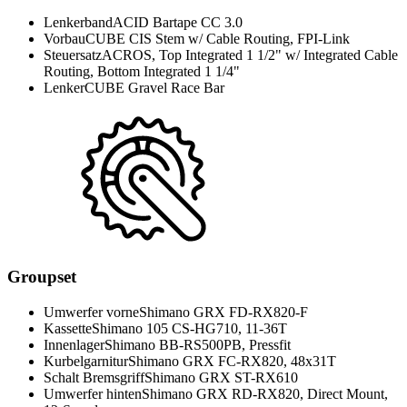
Lenkerband
ACID Bartape CC 3.0
Vorbau
CUBE CIS Stem w/ Cable Routing, FPI-Link
Steuersatz
ACROS, Top Integrated 1 1/2" w/ Integrated Cable
Routing, Bottom Integrated 1 1/4"
Lenker
CUBE Gravel Race Bar
Groupset
Umwerfer vorne
Shimano GRX FD-RX820-F
Kassette
Shimano 105 CS-HG710, 11-36T
Innenlager
Shimano BB-RS500PB, Pressfit
Kurbelgarnitur
Shimano GRX FC-RX820, 48x31T
Schalt Bremsgriff
Shimano GRX ST-RX610
Umwerfer hinten
Shimano GRX RD-RX820, Direct Mount,