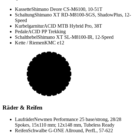
Kassette
Shimano Deore CS-M6100, 10-51T
Schaltung
Shimano XT RD-M8100-SGS, ShadowPlus, 12-
Speed
Kurbelgarnitur
ACID MTB Hybrid Pro, 38T
Pedale
ACID PP Trekking
Schalthebel
Shimano XT SL-M8100-IR, 12-Speed
Kette / Riemen
KMC e12
Räder & Reifen
Laufräder
Newmen Performance 25 base/strong, 28/28
Spokes, 15x110 mm; 12x148 mm, Tubeless Ready
Reifen
Schwalbe G-ONE Allround, PerfL, 57-622