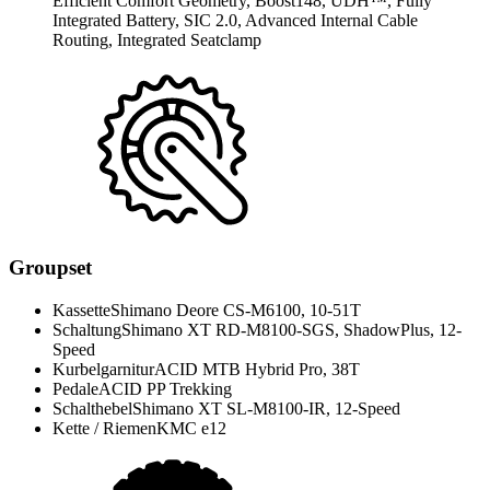
Efficient Comfort Geometry, Boost148, UDH™, Fully
Integrated Battery, SIC 2.0, Advanced Internal Cable
Routing, Integrated Seatclamp
Groupset
Kassette
Shimano Deore CS-M6100, 10-51T
Schaltung
Shimano XT RD-M8100-SGS, ShadowPlus, 12-
Speed
Kurbelgarnitur
ACID MTB Hybrid Pro, 38T
Pedale
ACID PP Trekking
Schalthebel
Shimano XT SL-M8100-IR, 12-Speed
Kette / Riemen
KMC e12