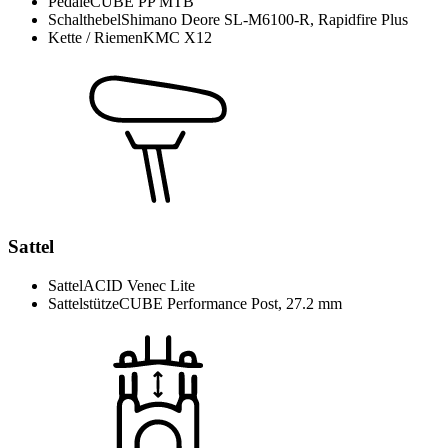
Pedale
CUBE PP MTB
Schalthebel
Shimano Deore SL-M6100-R, Rapidfire Plus
Kette / Riemen
KMC X12
Sattel
Sattel
ACID Venec Lite
Sattelstütze
CUBE Performance Post, 27.2 mm