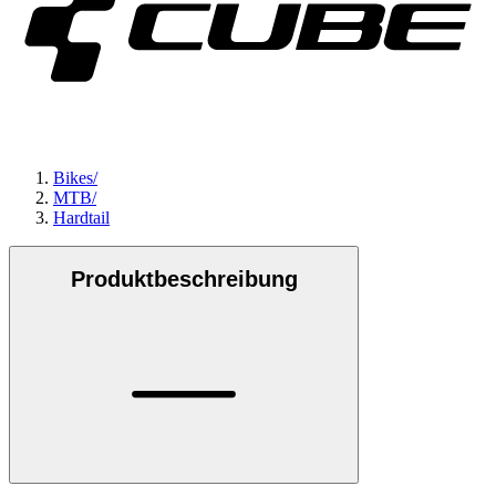
Bikes
/
MTB
/
Hardtail
Produktbeschreibung