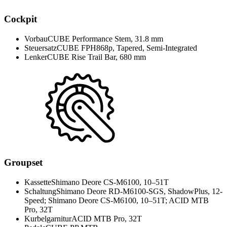
Cockpit
Vorbau
CUBE Performance Stem, 31.8 mm
Steuersatz
CUBE FPH868p, Tapered, Semi-Integrated
Lenker
CUBE Rise Trail Bar, 680 mm
Groupset
Kassette
Shimano Deore CS-M6100, 10–51T
Schaltung
Shimano Deore RD-M6100-SGS, ShadowPlus, 12-
Speed; Shimano Deore CS-M6100, 10–51T; ACID MTB
Pro, 32T
Kurbelgarnitur
ACID MTB Pro, 32T