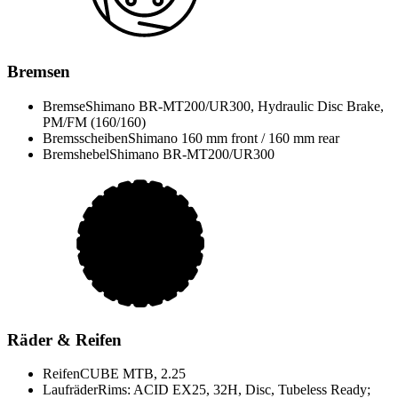
Bremsen
Bremse
Shimano BR-MT200/UR300, Hydraulic Disc Brake,
PM/FM (160/160)
Bremsscheiben
Shimano 160 mm front / 160 mm rear
Bremshebel
Shimano BR-MT200/UR300
Räder & Reifen
Reifen
CUBE MTB, 2.25
Laufräder
Rims: ACID EX25, 32H, Disc, Tubeless Ready;