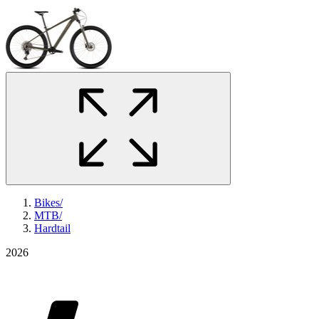
Bikes
/
MTB
/
Hardtail
2026