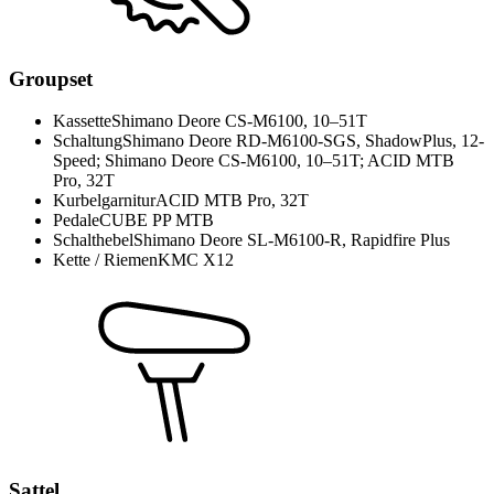
Groupset
Kassette
Shimano Deore CS-M6100, 10–51T
Schaltung
Shimano Deore RD-M6100-SGS, ShadowPlus, 12-
Speed; Shimano Deore CS-M6100, 10–51T; ACID MTB
Pro, 32T
Kurbelgarnitur
ACID MTB Pro, 32T
Pedale
CUBE PP MTB
Schalthebel
Shimano Deore SL-M6100-R, Rapidfire Plus
Kette / Riemen
KMC X12
Sattel